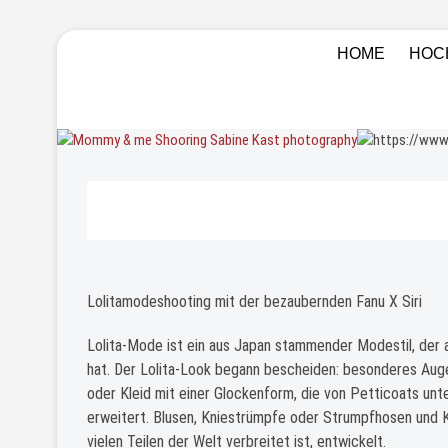
Skip
Sabine Kas
HOCHZEITSFOTOGRAF LUDWI
HOME
HOC
to
EINZELCOACHINGS FÜR FOTO
content
Lolitamodeshooting mit der bezaubernden Fanu X Siri
Lolita-Mode ist ein aus Japan stammender Modestil, der a
hat. Der Lolita-Look begann bescheiden: besonderes Auge
oder Kleid mit einer Glockenform, die von Petticoats un
erweitert. Blusen, Kniestrümpfe oder Strumpfhosen und K
vielen Teilen der Welt verbreitet ist, entwickelt.