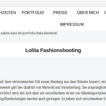
t Photography
GSHAFEN UND RHEIN-NECKAR-RAUM, BABYFOTOGRAFIE (NEWBORNS),
HZEITEN
PORTFOLIO
PREISE
ÜBER MICH
GRAFIE UND BILDBEARBEITUNG, FOTOGRAF LUDWIGSHAFEN
IMPRESSUM
Lolita Fashionshooting
uf dem viktorianischen Stil sowie Kleidung aus dem Rokoko basiert, sic
nmerk galt der Qualität von Material und Verarbeitung. Die ursprünglic
terstützt wird, hat sich aber um verschiedene Arten von Kleidungsstück
opfbedeckungen werden auch getragen. Es haben sich verschiedene Stil