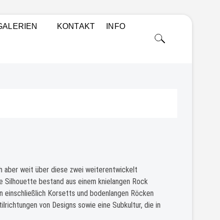
 PORTRAITS, PAARSHOOTINGS, WORKSHOPS UND
GALERIEN
KONTAKT
INFO
h aber weit über diese zwei weiterentwickelt
he Silhouette bestand aus einem knielangen Rock
en einschließlich Korsetts und bodenlangen Röcken
richtungen von Designs sowie eine Subkultur, die in