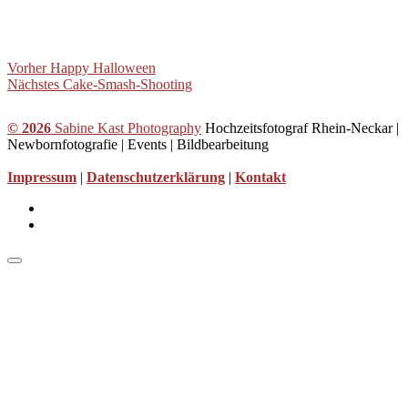
B
Vorheriger
Vorher
Happy Halloween
Beitrag
Nächster
Nächstes
Cake-Smash-Shooting
e
Beitrag
i
© 2026
Sabine Kast Photography
Hochzeitsfotograf Rhein-Neckar |
t
Newbornfotografie | Events | Bildbearbeitung
r
Impressum
|
Datenschutzerklärung
|
Kontakt
a
Sabine
g
Kast
Sabine
s
Photograph
Kast
n
bei
Photography
Facebook
Instagram
a
v
i
g
a
t