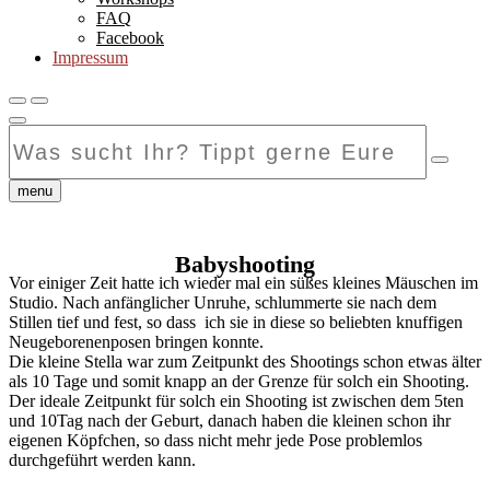
FAQ
Facebook
Impressum
Was
sucht
Ihr?
Tippt
menu
gerne
Eure
Suchanfrage
Babyshooting
hier
Vor einiger Zeit hatte ich wieder mal ein süßes kleines Mäuschen im
ein...
Studio. Nach anfänglicher Unruhe, schlummerte sie nach dem
Stillen tief und fest, so dass ich sie in diese so beliebten knuffigen
Neugeborenenposen bringen konnte.
Die kleine Stella war zum Zeitpunkt des Shootings schon etwas älter
als 10 Tage und somit knapp an der Grenze für solch ein Shooting.
Der ideale Zeitpunkt für solch ein Shooting ist zwischen dem 5ten
und 10Tag nach der Geburt, danach haben die kleinen schon ihr
eigenen Köpfchen, so dass nicht mehr jede Pose problemlos
durchgeführt werden kann.