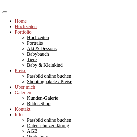
Skip
to
Hochzeitsfotograf Ludwigshafen und Rhein-Neckar-Raum,
content
Babyfotografie (Newborns), Portraits, Paarshootings, Workshops und
Sabine Kast Photography
Home
Einzelcoachings für Fotografie und Bildbearbeitung, Fotograf
Hochzeiten
Ludwigshafen
Portfolio
Hochzeiten
Portraits
Akt & Dessous
Babybauch
Tiere
Baby & Kleinkind
Preise
Passbild online buchen
Shootingpakete / Preise
Über mich
Galerien
Kunden-Galerie
Bilder-Shop
Kontakt
Info
Passbild online buchen
Datenschutzerklärung
AGB
Workshops