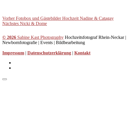
B
Vorheriger
Vorher
Fotobox und Gästebilder Hochzeit Nadine & Catagay
Beitrag
Nächster
Nächstes
Nicki & Dome
e
Beitrag
i
© 2026
Sabine Kast Photography
Hochzeitsfotograf Rhein-Neckar |
t
Newbornfotografie | Events | Bildbearbeitung
r
Impressum
|
Datenschutzerklärung
|
Kontakt
a
Sabine
g
Kast
Sabine
s
Photograph
Kast
n
bei
Photography
Facebook
Instagram
a
v
i
g
a
t