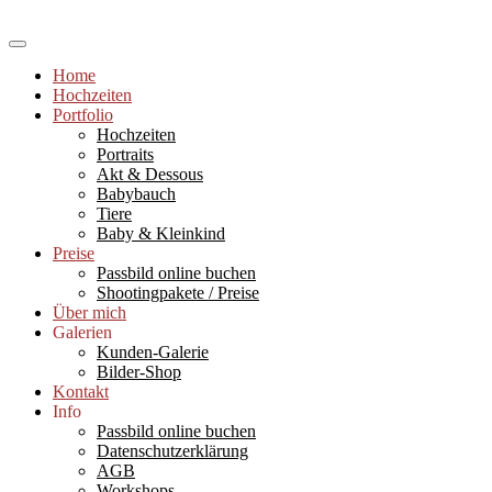
Skip
to
Hochzeitsfotograf Ludwigshafen und Rhein-Neckar-Raum,
content
Babyfotografie (Newborns), Portraits, Paarshootings, Workshops und
Sabine Kast Photography
Home
Einzelcoachings für Fotografie und Bildbearbeitung, Fotograf
Hochzeiten
Ludwigshafen
Portfolio
Hochzeiten
Portraits
Akt & Dessous
Babybauch
Tiere
Baby & Kleinkind
Preise
Passbild online buchen
Shootingpakete / Preise
Über mich
Galerien
Kunden-Galerie
Bilder-Shop
Kontakt
Info
Passbild online buchen
Datenschutzerklärung
AGB
Workshops