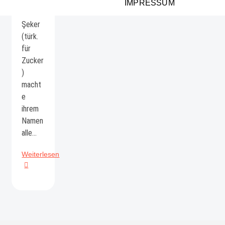
Die
IMPRESSUM
kleine
Şeker
(türk.
für
Zucker
)
macht
e
ihrem
Namen
alle…
FineArt
Weiterlesen
Tierportraits