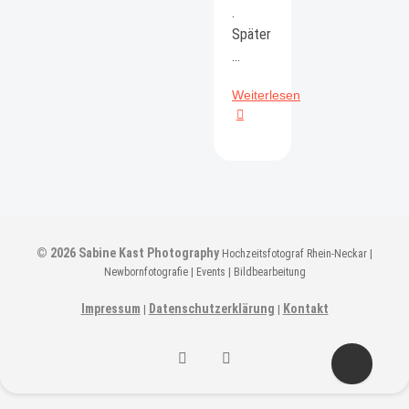
.
Später
…
Boudoir-
Weiterlesen
Shooting
© 2026
Sabine Kast Photography
Hochzeitsfotograf Rhein-Neckar |
Newbornfotografie | Events | Bildbearbeitung
Impressum
Datenschutzerklärung
Kontakt
|
|
Sabine
Sabine
Kast
Kast