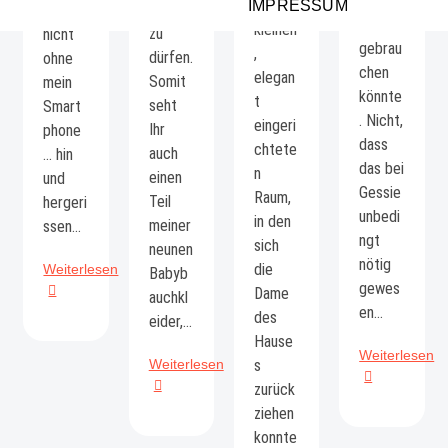
nochm
einen
IMPRESSUM
ntieren
en
al
kleinen
zu
nicht
gebrau
,
dürfen.
ohne
chen
elegan
Somit
mein
könnte
t
seht
Smart
. Nicht,
eingeri
Ihr
phone
dass
chtete
auch
… hin
das bei
n
einen
und
Gessie
Raum,
Teil
hergeri
unbedi
in den
meiner
ssen…
ngt
sich
neunen
nötig
Hotelshooting
die
Weiterlesen
Babyb
gewes
Dame
auchkl
en…
des
eider,…
Hause
Sh
Weiterlesen
Babybauchshooting
Weiterlesen
s
mi
–
zurück
Ge
neue
ziehen
Kleider
konnte