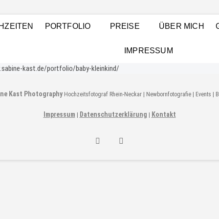
t Photography
GSHAFEN UND RHEIN-NECKAR-RAUM, BABYFOTOGRAFIE (NEWBORNS),
HZEITEN
PORTFOLIO
PREISE
ÜBER MICH
GRAFIE UND BILDBEARBEITUNG, FOTOGRAF LUDWIGSHAFEN
IMPRESSUM
ne Kast Photography
Hochzeitsfotograf Rhein-Neckar | Newbornfotografie | Events | 
Impressum
Datenschutzerklärung
Kontakt
|
|
Sabine
Sabine
Kast
Kast
Photograph
Photography
bei
Instagram
Facebook