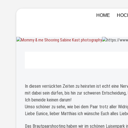
Skip
Sabine Kas
HOCHZEITSFOTOGRAF LUDWI
HOME
HOC
to
EINZELCOACHINGS FÜR FOTO
content
In diesen verrückten Zeiten zu heiraten ist echt eine Ne
mit dabei sein dürfen, bis hin zur schweren Entscheidung,
Ich beneide keinen darum!
Umso schöner zu sehe, wie bei dem Paar trotz aller Widrig
Liebe Eunice, lieber Matthias ich wünsche Euch alles Lie
Das Brautpaarshooting haben wir im schönen Luisenpark 