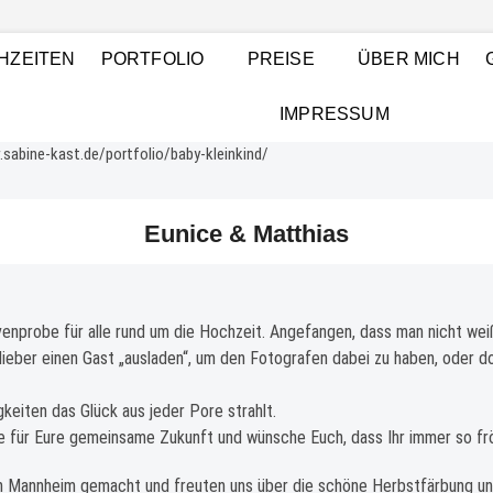
t Photography
GSHAFEN UND RHEIN-NECKAR-RAUM, BABYFOTOGRAFIE (NEWBORNS),
HZEITEN
PORTFOLIO
PREISE
ÜBER MICH
GRAFIE UND BILDBEARBEITUNG, FOTOGRAF LUDWIGSHAFEN
IMPRESSUM
Eunice & Matthias
rvenprobe für alle rund um die Hochzeit. Angefangen, dass man nicht we
 lieber einen Gast „ausladen“, um den Fotografen dabei zu haben, oder d
keiten das Glück aus jeder Pore strahlt.
be für Eure gemeinsame Zukunft und wünsche Euch, dass Ihr immer so frö
in Mannheim gemacht und freuten uns über die schöne Herbstfärbung u