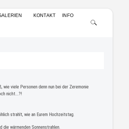
 PORTRAITS, PAARSHOOTINGS, WORKSHOPS UND
GALERIEN
KONTAKT
INFO
iß, wie viele Personen denn nun bei der Zeremonie
och nicht….?!
hlich strahlt, wie an Eurem Hochzeitstag.
nd die wärmenden Sonnenstrahlen.