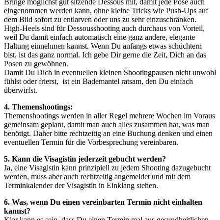
Bringe möglichst gut sitzende Dessous mit, damit jede Pose auch
eingenommen werden kann, ohne kleine Tricks wie Push-Ups auf
dem Bild sofort zu entlarven oder uns zu sehr einzuschränken.
High-Heels sind für Dessousshooting auch durchaus von Vorteil,
weil Du damit einfach automatisch eine ganz andere, elegante
Haltung einnehmen kannst. Wenn Du anfangs etwas schüchtern
bist, ist das ganz normal. Ich gebe Dir gerne die Zeit, Dich an das
Posen zu gewöhnen.
Damit Du Dich in eventuellen kleinen Shootingpausen nicht unwohl
fühlst oder frierst, ist ein Bademantel ratsam, den Du einfach
überwirfst.
4. Themenshootings:
Themenshootings werden in aller Regel mehrere Wochen im Voraus
gemeinsam geplant, damit man auch alles zusammen hat, was man
benötigt. Daher bitte rechtzeitig an eine Buchung denken und einen
eventuellen Termin für die Vorbesprechung vereinbaren.
5. Kann die Visagistin jederzeit gebucht werden?
Ja, eine Visagistin kann prinzipiell zu jedem Shooting dazugebucht
werden, muss aber auch rechtzeitig angemeldet und mit dem
Terminkalender der Visagistin in Einklang stehen.
6. Was, wenn Du einen vereinbarten Termin nicht einhalten
kannst?
Klar kann es sein, dass Du einen Termin mal aus gesundheitlichen,