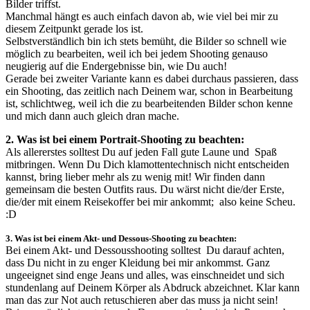
Bilder triffst.
Manchmal hängt es auch einfach davon ab, wie viel bei mir zu
diesem Zeitpunkt gerade los ist.
Selbstverständlich bin ich stets bemüht, die Bilder so schnell wie
möglich zu bearbeiten, weil ich bei jedem Shooting genauso
neugierig auf die Endergebnisse bin, wie Du auch!
Gerade bei zweiter Variante kann es dabei durchaus passieren, dass
ein Shooting, das zeitlich nach Deinem war, schon in Bearbeitung
ist, schlichtweg, weil ich die zu bearbeitenden Bilder schon kenne
und mich dann auch gleich dran mache.
2. Was ist bei einem Portrait-Shooting zu beachten:
Als allererstes solltest Du auf jeden Fall gute Laune und Spaß
mitbringen. Wenn Du Dich klamottentechnisch nicht entscheiden
kannst, bring lieber mehr als zu wenig mit! Wir finden dann
gemeinsam die besten Outfits raus. Du wärst nicht die/der Erste,
die/der mit einem Reisekoffer bei mir ankommt; also keine Scheu.
:D
3. Was ist bei einem Akt- und Dessous-Shooting zu beachten:
Bei einem Akt- und Dessousshooting solltest Du darauf achten,
dass Du nicht in zu enger Kleidung bei mir ankommst. Ganz
ungeeignet sind enge Jeans und alles, was einschneidet und sich
stundenlang auf Deinem Körper als Abdruck abzeichnet. Klar kann
man das zur Not auch retuschieren aber das muss ja nicht sein!