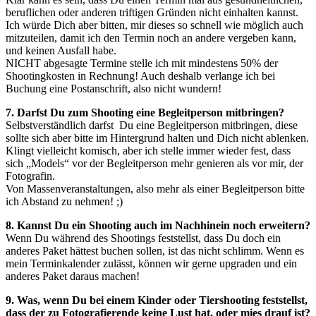
beruflichen oder anderen triftigen Gründen nicht einhalten kannst.
Ich würde Dich aber bitten, mir dieses so schnell wie möglich auch
mitzuteilen, damit ich den Termin noch an andere vergeben kann,
und keinen Ausfall habe.
NICHT abgesagte Termine stelle ich mit mindestens 50% der
Shootingkosten in Rechnung! Auch deshalb verlange ich bei
Buchung eine Postanschrift, also nicht wundern!
7. Darfst Du zum Shooting eine Begleitperson mitbringen?
Selbstverständlich darfst Du eine Begleitperson mitbringen, diese
sollte sich aber bitte im Hintergrund halten und Dich nicht ablenken.
Klingt vielleicht komisch, aber ich stelle immer wieder fest, dass
sich „Models“ vor der Begleitperson mehr genieren als vor mir, der
Fotografin.
Von Massenveranstaltungen, also mehr als einer Begleitperson bitte
ich Abstand zu nehmen! ;)
8. Kannst Du ein Shooting auch im Nachhinein noch erweitern?
Wenn Du während des Shootings feststellst, dass Du doch ein
anderes Paket hättest buchen sollen, ist das nicht schlimm. Wenn es
mein Terminkalender zulässt, können wir gerne upgraden und ein
anderes Paket daraus machen!
9. Was, wenn Du bei einem Kinder oder Tiershooting feststellst,
dass der zu Fotografierende keine Lust hat, oder mies drauf ist?