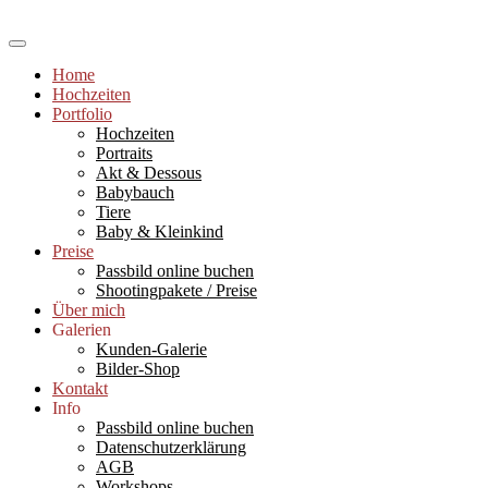
Skip
to
Hochzeitsfotograf Ludwigshafen und Rhein-Neckar-Raum,
content
Babyfotografie (Newborns), Portraits, Paarshootings, Workshops und
Sabine Kast Photography
Home
Einzelcoachings für Fotografie und Bildbearbeitung, Fotograf
Hochzeiten
Ludwigshafen
Portfolio
Hochzeiten
Portraits
Akt & Dessous
Babybauch
Tiere
Baby & Kleinkind
Preise
Passbild online buchen
Shootingpakete / Preise
Über mich
Galerien
Kunden-Galerie
Bilder-Shop
Kontakt
Info
Passbild online buchen
Datenschutzerklärung
AGB
Workshops