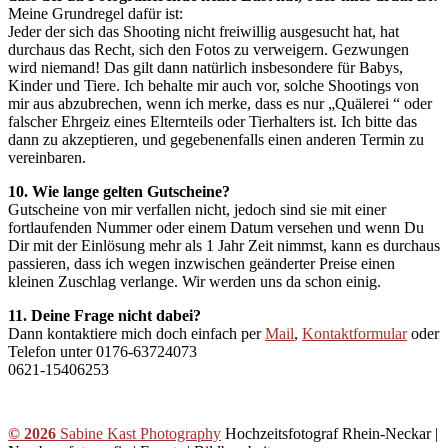
Meine Grundregel dafür ist:
Jeder der sich das Shooting nicht freiwillig ausgesucht hat, hat
durchaus das Recht, sich den Fotos zu verweigern. Gezwungen
wird niemand! Das gilt dann natürlich insbesondere für Babys,
Kinder und Tiere. Ich behalte mir auch vor, solche Shootings von
mir aus abzubrechen, wenn ich merke, dass es nur „Quälerei “ oder
falscher Ehrgeiz eines Elternteils oder Tierhalters ist. Ich bitte das
dann zu akzeptieren, und gegebenenfalls einen anderen Termin zu
vereinbaren.
10. Wie lange gelten Gutscheine?
Gutscheine von mir verfallen nicht, jedoch sind sie mit einer
fortlaufenden Nummer oder einem Datum versehen und wenn Du
Dir mit der Einlösung mehr als 1 Jahr Zeit nimmst, kann es durchaus
passieren, dass ich wegen inzwischen geänderter Preise einen
kleinen Zuschlag verlange. Wir werden uns da schon einig.
11. Deine Frage nicht dabei?
Dann kontaktiere mich doch einfach per
Mail
,
Kontaktformular
oder
Telefon unter 0176-63724073
0621-15406253
© 2026
Sabine Kast Photography
Hochzeitsfotograf Rhein-Neckar |