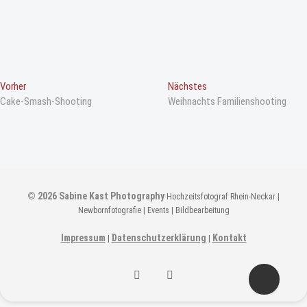
B
Vorheriger
Nächster
Vorher
Nächstes
Beitrag
Beitrag
Cake-Smash-Shooting
Weihnachts Familienshooting
e
i
t
r
a
© 2026
Sabine Kast Photography
Hochzeitsfotograf Rhein-Neckar |
g
Newbornfotografie | Events | Bildbearbeitung
s
n
Impressum
Datenschutzerklärung
Kontakt
|
|
a
Sabine
Sabine
v
i
Kast
Kast