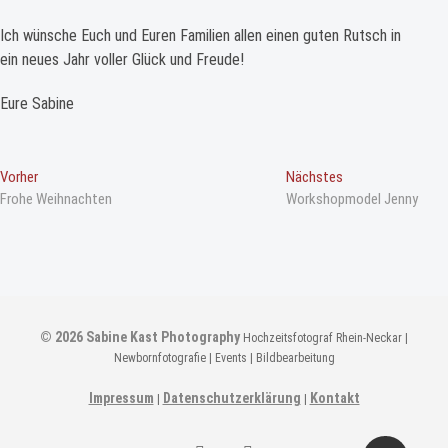
​Ich wünsche Euch und Euren Familien allen einen guten Rutsch in
ein neues Jahr voller Glück und Freude!
Eure Sabine
B
Vorheriger
Nächster
Vorher
Nächstes
Beitrag
Beitrag
Frohe Weihnachten
Workshopmodel Jenny
e
i
t
r
a
© 2026
Sabine Kast Photography
Hochzeitsfotograf Rhein-Neckar |
g
Newbornfotografie | Events | Bildbearbeitung
s
n
Impressum
Datenschutzerklärung
Kontakt
|
|
a