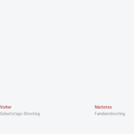
B
Vorheriger
Nächster
Vorher
Nächstes
Beitrag
Beitrag
Geburtstags-Shooting
Familienshooting
e
i
t