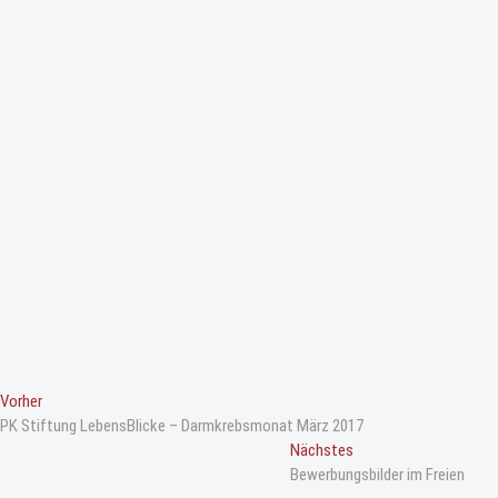
B
Vorheriger
Vorher
Beitrag
PK Stiftung LebensBlicke – Darmkrebsmonat März 2017
e
Nächster
Nächstes
i
Beitrag
Bewerbungsbilder im Freien
t