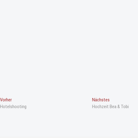
B
Vorheriger
Nächster
Vorher
Nächstes
Beitrag
Beitrag
Hotelshooting
Hochzeit Bea & Tobi
e
i
t
r