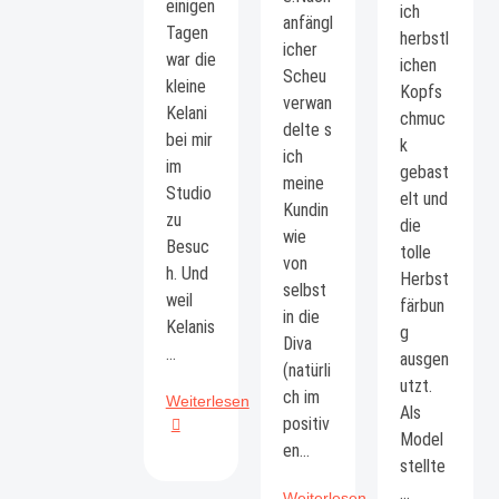
einigen
ich
anfängl
Tagen
herbstl
icher
war die
ichen
Scheu
kleine
Kopfs
verwan
Kelani
chmuc
delte s
bei mir
k
ich
im
gebast
meine
Studio
elt und
Kundin
zu
die
wie
Besuc
tolle
von
h. Und
Herbst
selbst
weil
färbun
in die
Kelanis
g
Diva
…
ausgen
(natürli
utzt.
ch im
Halloween
Weiterlesen
Als
positiv
Kindershooting
Model
en…
stellte
…
Homeshooting
Weiterlesen