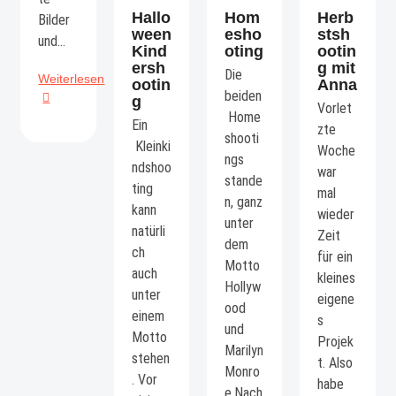
Hallo
Hom
Herb
Bilder
ween
esho
stsh
und…
Kind
oting
ootin
ersh
g mit
Die
Weihnachtliche
Weiterlesen
ootin
Anna
beiden
Shooting-
g
Vorlet
Gutscheine
Home
Ein
zte
shooti
Kleinki
Woche
ngs
ndshoo
war
stande
ting
mal
n, ganz
kann
wieder
unter
natürli
Zeit
dem
ch
für ein
Motto
auch
kleines
Hollyw
unter
eigene
ood
einem
s
und
Motto
Projek
Marilyn
stehen
t. Also
Monro
. Vor
habe
e.Nach