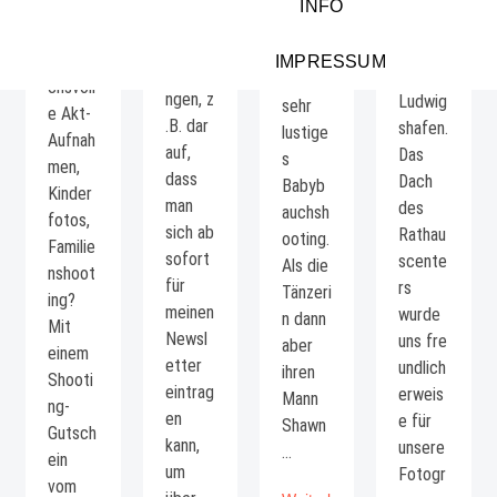
INFO
Shooti
tgabe
nen
war es
ng,
einiger
Punkt
schon
anspru
IMPRESSUM
Neueru
in
ein
chsvoll
ngen, z
Ludwig
sehr
e Akt-
.B. dar
shafen.
lustige
Aufnah
auf,
Das
s
men,
dass
Dach
Babyb
Kinder
man
des
auchsh
fotos,
sich ab
Rathau
ooting.
Familie
sofort
scente
Als die
nshoot
für
rs
Tänzeri
ing?
meinen
wurde
n dann
Mit
Newsl
uns fre
aber
einem
etter
undlich
ihren
Shooti
eintrag
erweis
Mann
ng-
en
e für
Shawn
Gutsch
kann,
unsere
…
ein
um
Fotogr
vom