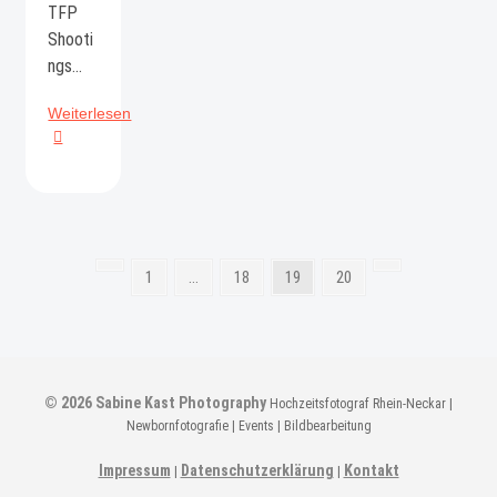
TFP
Shooti
ngs…
Neue
Weiterlesen
Webseite
S
Vorherige
Page
Page
Page
Page
Nächste
1
…
18
19
20
e
Seite
Seite
i
t
e
© 2026
Sabine Kast Photography
Hochzeitsfotograf Rhein-Neckar |
n
Newbornfotografie | Events | Bildbearbeitung
n
Impressum
Datenschutzerklärung
Kontakt
|
|
u