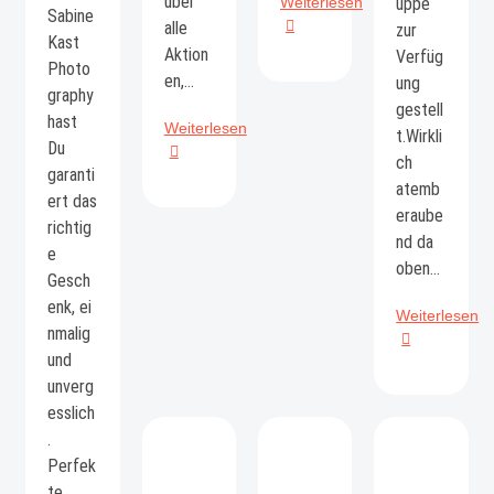
über
Babybauchshootin
uppe
Weiterlesen
Sabine
goes
alle
zur
Kast
crazy
Aktion
Verfüg
Photo
en,…
ung
graphy
gestell
hast
Neuerungen,
Weiterlesen
t.Wirkli
Du
Newsletter
ch
garanti
&
atemb
Co
ert das
eraube
richtig
nd da
e
oben…
Gesch
enk, ei
Ü
Weiterlesen
nmalig
d
und
D
Lu
unverg
esslich
.
Perfek
te