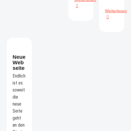
He
Weiterlesen
mi
A
Neue
Web
seite
Endlich
ist es
soweit
die
neue
Seite
geht
an den