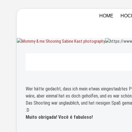
Skip
Sabine Kas
HOCHZEITSFOTOGRAF LUDWI
HOME
HOC
to
EINZELCOACHINGS FÜR FOTO
content
Wer hätte gedacht, dass ich mein etwas eingestaubtes P
wäre, aber einmal hat es doch geholfen, und es war schön 
Das Shooting war unglaublich, und hat riesigen Spaß gema
:D
Muito
obrigada! Você é fabuloso!