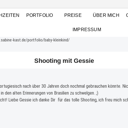
t Photography
GSHAFEN UND RHEIN-NECKAR-RAUM, BABYFOTOGRAFIE (NEWBORNS),
HZEITEN
PORTFOLIO
PREISE
ÜBER MICH
GRAFIE UND BILDBEARBEITUNG, FOTOGRAF LUDWIGSHAFEN
IMPRESSUM
Shooting mit Gessie
ortugiesisch nach über 30 Jahren doch nochmal gebrauchen könnte. Nic
in den alten Erinnerungen von Brasilien zu schwelgen. ;)
cht! Liebe Gessie ich danke Dir für das tolle Shooting, ich freu mich s