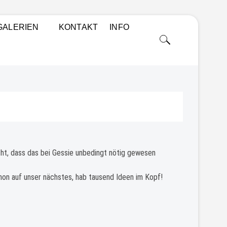
 PORTRAITS, PAARSHOOTINGS, WORKSHOPS UND
GALERIEN
KONTAKT
INFO
ht, dass das bei Gessie unbedingt nötig gewesen
chon auf unser nächstes, hab tausend Ideen im Kopf!