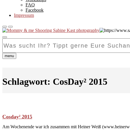
FAQ
Facebook
Impressum
Was
sucht
Ihr?
Tippt
menu
gerne
Eure
Suchanfrage
hier
Schlagwort:
CosDay² 2015
ein...
Cosday² 2015
Am Wochenende war ich zusammen mit Heiner Weiß (www.heinerweiss