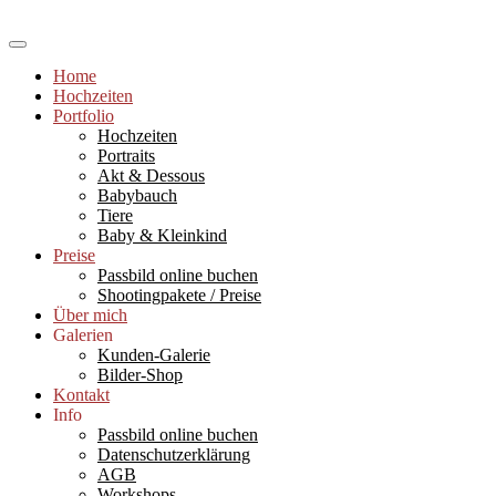
Skip
to
Hochzeitsfotograf Ludwigshafen und Rhein-Neckar-Raum, Babyfotogra
content
Sabine Kast Photography
Home
Hochzeiten
Portfolio
Hochzeiten
Portraits
Akt & Dessous
Babybauch
Tiere
Baby & Kleinkind
Preise
Passbild online buchen
Shootingpakete / Preise
Über mich
Galerien
Kunden-Galerie
Bilder-Shop
Kontakt
Info
Passbild online buchen
Datenschutzerklärung
AGB
Workshops