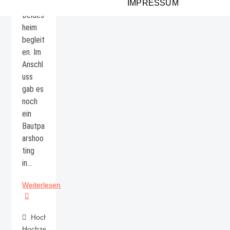
s von
IMPRESSUM
Deides
heim
begleit
en. Im
Anschl
uss
gab es
noch
ein
Bautpa
arshoo
ting
in…
Laura
Weiterlesen
&
Julian
Hochzeit.
Hochzeitsfotograf