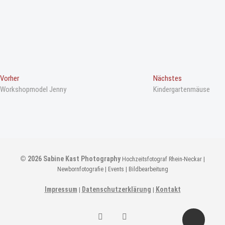
B
Vorheriger
Nächster
Vorher
Nächstes
Beitrag
Beitrag
Workshopmodel Jenny
Kindergartenmäuse
e
i
t
r
a
© 2026
Sabine Kast Photography
Hochzeitsfotograf Rhein-Neckar |
g
Newbornfotografie | Events | Bildbearbeitung
s
n
Impressum
Datenschutzerklärung
Kontakt
|
|
a
Sabine
Sabine
v