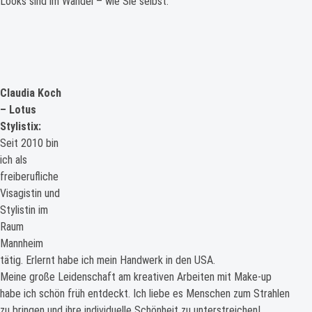
Looks sind im Wandel – wie Sie selbst.
Claudia Koch
– Lotus
Stylistix:
Seit 2010 bin
ich als
freiberufliche
Visagistin und
Stylistin im
Raum
Mannheim
tätig. Erlernt habe ich mein Handwerk in den USA.
Meine große Leidenschaft am kreativen Arbeiten mit Make-up
habe ich schön früh entdeckt. Ich liebe es Menschen zum Strahlen
zu bringen und ihre individuelle Schönheit zu unterstreichen!