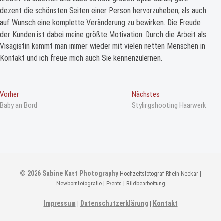
dezent die schönsten Seiten einer Person hervorzuheben, als auch
auf Wunsch eine komplette Veränderung zu bewirken. Die Freude
der Kunden ist dabei meine größte Motivation. Durch die Arbeit als
Visagistin kommt man immer wieder mit vielen netten Menschen in
Kontakt und ich freue mich auch Sie kennenzulernen.
B
Vorheriger
Nächster
Vorher
Nächstes
Beitrag
Beitrag
Baby an Bord
Stylingshooting Haarwerk
e
i
t
r
a
© 2026
Sabine Kast Photography
Hochzeitsfotograf Rhein-Neckar |
g
Newbornfotografie | Events | Bildbearbeitung
s
n
Impressum
Datenschutzerklärung
Kontakt
|
|
a