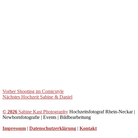
B
Vorheriger
Vorher
Shooting im Comicstyle
Beitrag
Nächster
Nächstes
Hochzeit Sabine & Daniel
e
Beitrag
i
© 2026
Sabine Kast Photography
Hochzeitsfotograf Rhein-Neckar |
t
Newbornfotografie | Events | Bildbearbeitung
r
Impressum
|
Datenschutzerklärung
|
Kontakt
a