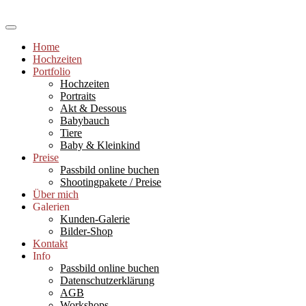
Skip
to
Hochzeitsfotograf Ludwigshafen und Rhein-Neckar-Raum,
content
Babyfotografie (Newborns), Portraits, Paarshootings, Workshops und
Sabine Kast Photography
Home
Einzelcoachings für Fotografie und Bildbearbeitung, Fotograf
Hochzeiten
Ludwigshafen
Portfolio
Hochzeiten
Portraits
Akt & Dessous
Babybauch
Tiere
Baby & Kleinkind
Preise
Passbild online buchen
Shootingpakete / Preise
Über mich
Galerien
Kunden-Galerie
Bilder-Shop
Kontakt
Info
Passbild online buchen
Datenschutzerklärung
AGB
Workshops