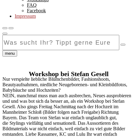
FAQ
Facebook
Impressum
Was
sucht
Ihr?
Tippt
menu
gerne
Eure
Suchanfrage
Workshop bei Stefan Gesell
hier
Nur verspielte liebliche Blümchenbilder, Fashionshoots,
ein...
Beautyaufnahmen, niedliche Neugeborenen- und Kleinbildfotos,
Babybäuche und Hochzeiten?
NEIN, manchmal muss man auch ausbrechen, Neues ausprobieren
und und was bot sich da besser an, als ein Workshop bei Stefan
Gesell. Also gings Freitag Nachmittag nach der Hochzeit im
Mannheimer Schloß (Bilder folgen nach Freigabe) Richtung
Bayern. Das Team von Stefan war einfach unglaublich gut,
die Stylings vielfältig und sensationell. Das Aussortieren des
Bildmaterials war nicht einfach, weil einfach zu viel gute Bilder
entstanden. Liebe Rassamee, KC und Lulu Ihr wart einfach