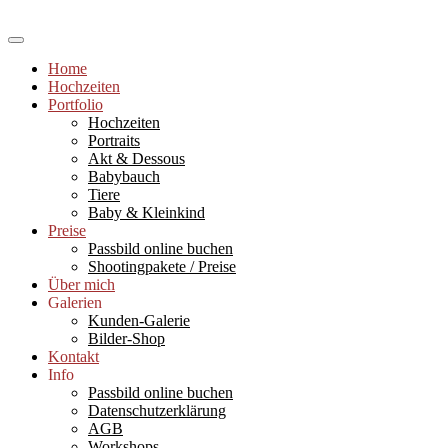
Skip
to
Hochzeitsfotograf Ludwigshafen und Rhein-Neckar-Raum,
content
Babyfotografie (Newborns), Portraits, Paarshootings, Workshops und
Sabine Kast Photography
Home
Einzelcoachings für Fotografie und Bildbearbeitung, Fotograf
Hochzeiten
Ludwigshafen
Portfolio
Hochzeiten
Portraits
Akt & Dessous
Babybauch
Tiere
Baby & Kleinkind
Preise
Passbild online buchen
Shootingpakete / Preise
Über mich
Galerien
Kunden-Galerie
Bilder-Shop
Kontakt
Info
Passbild online buchen
Datenschutzerklärung
AGB
Workshops